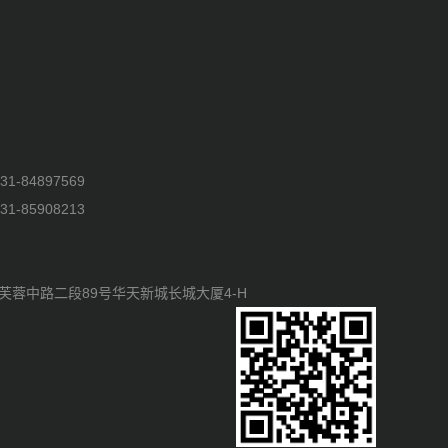
-84897569
-85908213
芙蓉中路二段89号华天新城长城大厦4-H