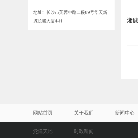
地址：长沙市芙蓉中路二段89号华天新
湘诚
城长城大厦4-H
网站首页
关于我们
新闻中心
党建天地
时政新闻